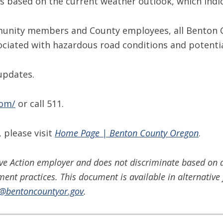
s based on the current weather outlook, which indica
unity members and County employees, all Benton Cou
sociated with hazardous road conditions and potential
updates.
com/
or call 511.
 please visit
Home Page | Benton County Oregon
.
ve Action employer and does not discriminate based on di
yment practices. This document is available in alternati
o@bentoncountyor.gov
.