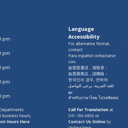
Language
Accessibility
00 pm
For alternative format,
contact:
00 pm
Para español contactarse
con:
00 pm
如需普通话，请联系：
如需廣東話，請聯絡：
한국인의 경우, 연락처:
00 pm
للغة العربية، يرجى التواصل
مع:
00 pm
สำหรับภาษาไทย โปรดติดต่อ:
y Departments
Call for Translation
at
t business hours,
541-766-6800
or
nt Hours Here
Contact Us Online
by
clicking here