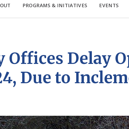
BOUT
PROGRAMS & INITIATIVES
EVENTS
 Offices Delay 
024, Due to Incle